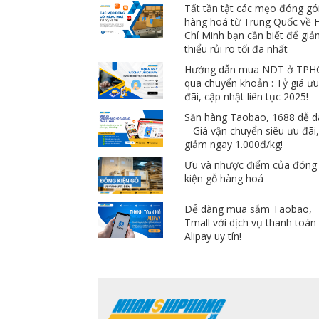
Tất tần tật các mẹo đóng gó
hàng hoá từ Trung Quốc về 
Chí Minh bạn cần biết để gi
thiểu rủi ro tối đa nhất
Hướng dẫn mua NDT ở TP
qua chuyển khoản : Tỷ giá ư
đãi, cập nhật liên tục 2025!
Săn hàng Taobao, 1688 dễ 
– Giá vận chuyển siêu ưu đãi
giảm ngay 1.000đ/kg!
Ưu và nhược điểm của đóng
kiện gỗ hàng hoá
Dễ dàng mua sắm Taobao,
Tmall với dịch vụ thanh toán
Alipay uy tín!