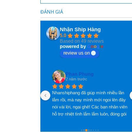
ĐÁNH GIÁ
Dịch vụ rất tốt và thân thiện
Nhận Ship Hàng
5.0
Based on 49 reviews
powered by
G
o
o
g
l
e
review us on
Phan Phung
2 năm trước
Nhanshiphang đã giúp mình nhiều lần 
lắm rồi, mà nay mình mới ngoi lên đây 
nói vài lời, ngại ghê! Các bạn nhân viên 
hỗ trợ nhiệt tình lắm lắm luôn, đóng gói 
hàng cũng rất rất có tâm luôn, nói 
chung là hài lòng lắm lắm luôn, đánh 