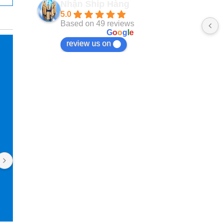
Nhận Ship Hàng
5.0
Based on 49 reviews
powered by
G
o
o
g
l
e
review us on
Pan Jasmine
Ngọc Tạ
2 năm trước
2 năm trướ
Mình làm việc với Nhận Ship Hàng 
Kho làm việc uy 
được 4 năm rồi. Uy tín, nhiệt tình, luôn 
phản hồi nhanh. Cái gì mình đặt trên 
Taobao cũng order qua đây, kể cả đồ 
nội thất. Giao diện app rất dễ thao tác 
và theo dõi đơn hàng. Phí dịch vụ cũng 