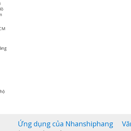
i
Hồ
ảm
HCM
u
dàng
,
 hộ
Ứng dụng của Nhanshiphang
Vă