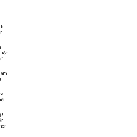
rất hợp lý so với chất lượng dịch vụ họ 
mang lại. Có vấn đề xảy ra cũng hỗ trợ 
mình rất nhiệt tình
ch –
nh
n
Quốc
Từ
 Nam
a
ra
iệt
ịa
ản
her