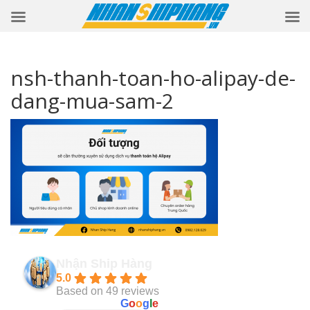
nsh-thanh-toan-ho-alipay-de-
dang-mua-sam-2
Nhận Ship Hàng
5.0
Based on 49 reviews
powered by
G
o
o
g
l
e