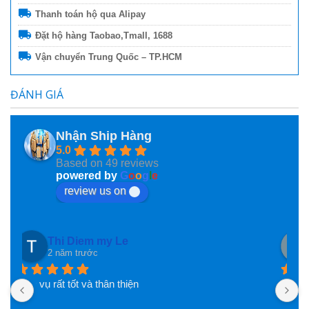
Thanh toán hộ qua Alipay
Đặt hộ hàng Taobao,Tmall, 1688
Vận chuyển Trung Quốc – TP.HCM
ĐÁNH GIÁ
Nhận Ship Hàng
5.0
Based on 49 reviews
powered by
G
o
o
g
l
e
review us on
VanUt Ho
2 năm trước
N
n