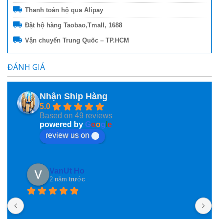
Thanh toán hộ qua Alipay
Đặt hộ hàng Taobao,Tmall, 1688
Vận chuyển Trung Quốc – TP.HCM
ĐÁNH GIÁ
Nhận Ship Hàng
5.0
Based on 49 reviews
powered by
G
o
o
g
l
e
review us on
Phan Phung
2 năm trước
Nhanshiphang đã giúp mình nhiều lần lắm rồi, mà 
M
nay mình mới ngoi lên đây nói vài lời, ngại ghê! Các 
U