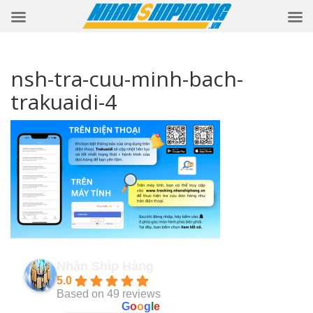
nsh-tra-cuu-minh-bach-
trakuaidi-4
Nhận Ship Hàng
5.0
Based on 49 reviews
powered by
G
o
o
g
l
e