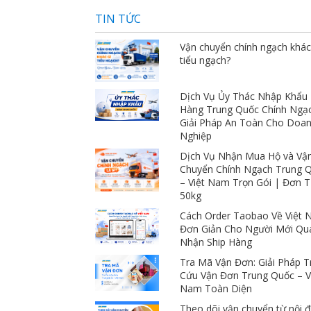
giá ngàn sao luôn 
TIN TỨC
Vận chuyển chính ngạch khác
tiểu ngạch?
Dịch Vụ Ủy Thác Nhập Khẩu
Hàng Trung Quốc Chính Ngạ
Giải Pháp An Toàn Cho Doa
Nghiệp
Dịch Vụ Nhận Mua Hộ và Vậ
Chuyển Chính Ngạch Trung 
– Việt Nam Trọn Gói | Đơn 
50kg
Cách Order Taobao Về Việt
Đơn Giản Cho Người Mới Qu
Nhận Ship Hàng
Tra Mã Vận Đơn: Giải Pháp T
Cứu Vận Đơn Trung Quốc – V
Nam Toàn Diện
Theo dõi vận chuyển từ nội đ