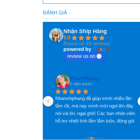
ĐÁNH GIÁ
Thi Diem my Le
2 năm trước
Nhận Ship Hàng
5.0
Dịch vụ rất tốt và thân thiện
Based on 49 reviews
powered by
G
o
o
g
l
e
review us on
Phan Phung
2 năm trước
Nhanshiphang đã giúp mình nhiều lần 
lắm rồi, mà nay mình mới ngoi lên đây 
nói vài lời, ngại ghê! Các bạn nhân viên 
hỗ trợ nhiệt tình lắm lắm luôn, đóng gói 
hàng cũng rất rất có tâm luôn, nói 
chung là hài lòng lắm lắm luôn, đánh 